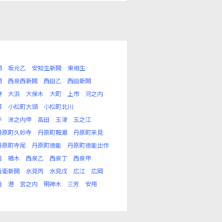
開
坂元乙
安知生新開
東相生
開
西泉西新開
西田乙
西田新開
野
大浜
大保木
大町
上市
河之内
郷
小松町大頭
小松町北川
寺
洲之内甲
高田
玉津
玉之江
丹原町久妙寺
丹原町鞍瀬
丹原町来見
丹原町寺尾
丹原町徳能
丹原町徳能出作
丙
楢木
西泉乙
西泉丁
西泉甲
兵衛新開
氷見丙
氷見戊
広江
広岡
南
港
宮之内
明神木
三芳
安用