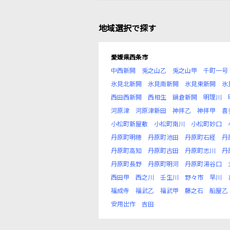
地域選択で探す
愛媛県西条市
中西新開
兎之山乙
兎之山甲
千町一号
氷見北新開
氷見南新開
氷見東新開
氷
西田西新開
西相生
鍋倉新開
明理川
河原津
河原津新田
神拝乙
神拝甲
喜
小松町新屋敷
小松町南川
小松町妙口
丹原町明穂
丹原町池田
丹原町石経
丹
丹原町高知
丹原町古田
丹原町志川
丹
丹原町長野
丹原町明河
丹原町湯谷口
西田甲
西之川
壬生川
野々市
早川
福成寺
福武乙
福武甲
藤之石
船屋乙
安用出作
吉田