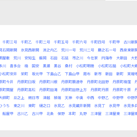
千町三号
千町乙
千町二号
千町五号
千町六号
千町四号
千町甲
古川新
見石岡新開
氷見西新開
洲之内乙
荒川一号
荒川二号
藤之石一号
西泉東新
明屋敷
荒川
安知生
飯岡
石田
石延
市之川
今在家
円海寺
大新田
大
多川
喜多台
楠
国安
黒瀬
黒谷
桑村
小松町明穂
小松町石鎚
小松町大
小松町安井
栄町
坂元甲
下島山乙
下島山甲
周布
新市
新田
新町
実報
原町今井
丹原町臼坂
丹原町川根
丹原町願連寺
丹原町北田野
丹原町楠窪
原町関屋
丹原町高松
丹原町田滝
丹原町田野上方
丹原町丹原
丹原町千原
大師町
旦之上
朔日市
津越
禎瑞
天神
中奥
中西
中野乙
中野甲
中野
ひうち
東之川
東町
樋之口
氷見乙
氷見蔵井新開
氷見丁
氷見甲
氷見多
船屋甲
古川乙
古川甲
北条
保野
本町
丸野
三津屋
三津屋東
三津屋