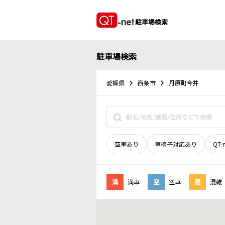
駐車場検索
駐車場検索
愛媛県
西条市
丹原町今井
空車あり
車椅子対応あり
QT-
満
満車
空
空車
混
混雑