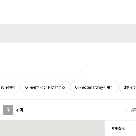
net 予約可
QT-netポイントが貯まる
QT-net SmartPay利用可
dポイ
不
不明
※一部
0件表示
1