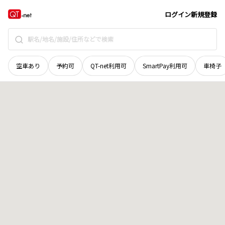
愛媛県
西条市
丹原町寺尾
地域選択で探す
ログイン
新規登録
空車あり
予約可
QT-net利用可
SmartPay利用可
車椅子