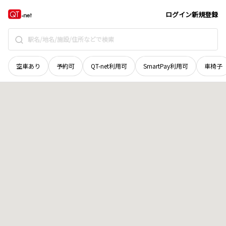
愛媛県
西条市
丹原町川根
地域選択で探す
ログイン
新規登録
空車あり
予約可
QT-net利用可
SmartPay利用可
車椅子