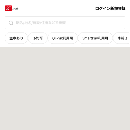
愛媛県
西条市
丹原町徳能出作
地域選択で探す
ログイン
新規登録
空車あり
予約可
QT-net利用可
SmartPay利用可
車椅子