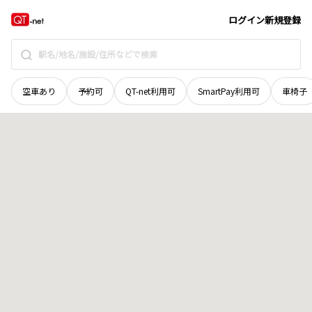
愛媛県
西条市
丹原町明河
地域選択で探す
ログイン
新規登録
空車あり
予約可
QT-net利用可
SmartPay利用可
車椅子