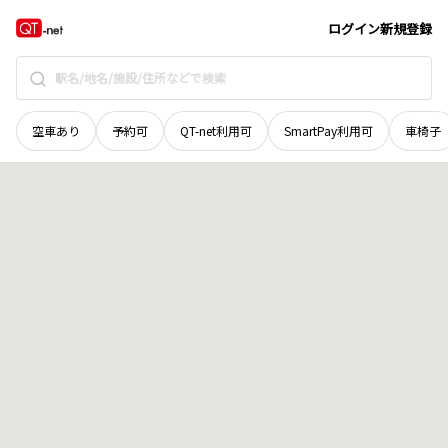
愛媛県
西条市
千町二号
地域選択で探す
ログイン
新規登録
空車あり
予約可
QT-net利用可
SmartPay利用可
車椅子