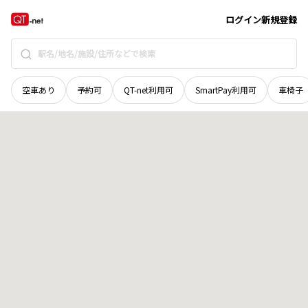
愛媛県
西条市
大浜
地域選択で探す
ログイン
新規登録
空車あり
予約可
QT-net利用可
SmartPay利用可
車椅子