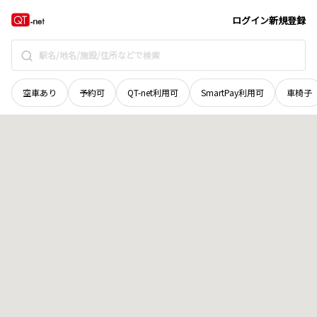
愛媛県
西条市
大町
地域選択で探す
ログイン
新規登録
空車あり
予約可
QT-net利用可
SmartPay利用可
車椅子