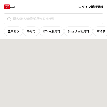
愛媛県
西条市
小松町妙口
地域選択で探す
ログイン
新規登録
空車あり
予約可
QT-net利用可
SmartPay利用可
車椅子