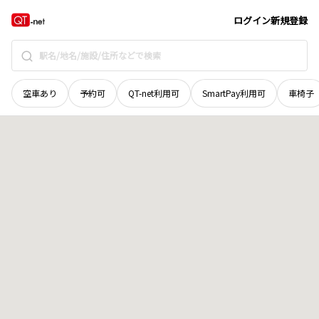
愛媛県
西条市
小松町安井
地域選択で探す
ログイン
新規登録
空車あり
予約可
QT-net利用可
SmartPay利用可
車椅子