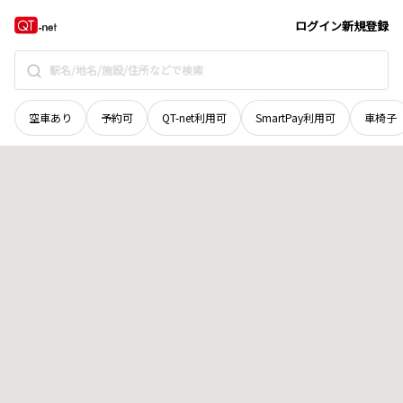
愛媛県
西条市
東相生
地域選択で探す
ログイン
新規登録
空車あり
予約可
QT-net利用可
SmartPay利用可
車椅子