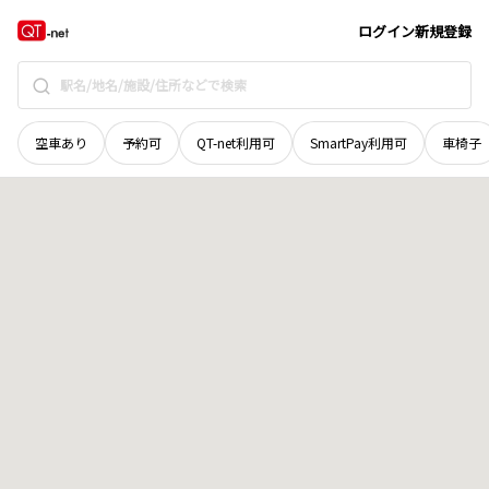
愛媛県
西条市
樋之口
地域選択で探す
ログイン
新規登録
空車あり
予約可
QT-net利用可
SmartPay利用可
車椅子