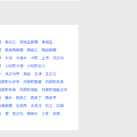
開
坂元乙
安知生新開
東相生
開
西泉西新開
西田乙
西田新開
野
大浜
大保木
大町
上市
河之内
郷
小松町大頭
小松町北川
寺
洲之内甲
高田
玉津
玉之江
丹原町久妙寺
丹原町鞍瀬
丹原町来見
丹原町寺尾
丹原町徳能
丹原町徳能出作
丙
楢木
西泉乙
西泉丁
西泉甲
兵衛新開
氷見丙
氷見戊
広江
広岡
南
港
宮之内
明神木
三芳
安用