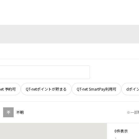
net 予約可
QT-netポイントが貯まる
QT-net SmartPay利用可
dポイ
不
不明
※一部
0件表示
1