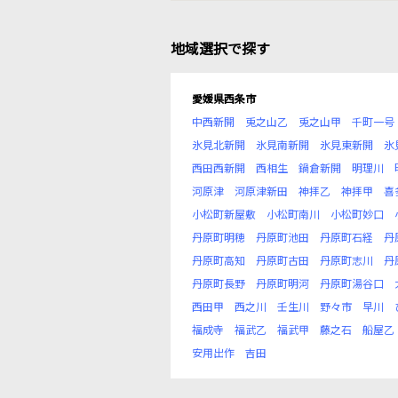
地域選択で探す
愛媛県西条市
中西新開
兎之山乙
兎之山甲
千町一号
氷見北新開
氷見南新開
氷見東新開
氷
西田西新開
西相生
鍋倉新開
明理川
河原津
河原津新田
神拝乙
神拝甲
喜
小松町新屋敷
小松町南川
小松町妙口
丹原町明穂
丹原町池田
丹原町石経
丹
丹原町高知
丹原町古田
丹原町志川
丹
丹原町長野
丹原町明河
丹原町湯谷口
西田甲
西之川
壬生川
野々市
早川
福成寺
福武乙
福武甲
藤之石
船屋乙
安用出作
吉田