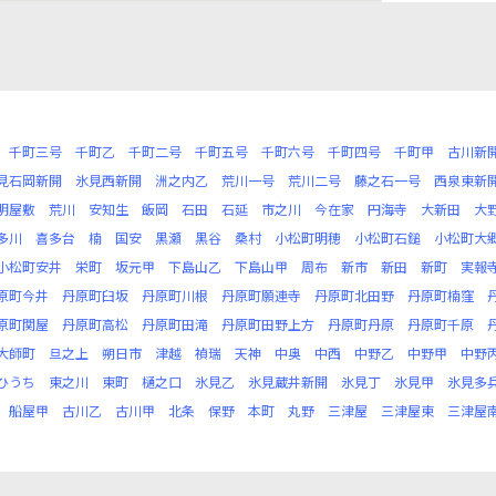
千町三号
千町乙
千町二号
千町五号
千町六号
千町四号
千町甲
古川新
見石岡新開
氷見西新開
洲之内乙
荒川一号
荒川二号
藤之石一号
西泉東新
明屋敷
荒川
安知生
飯岡
石田
石延
市之川
今在家
円海寺
大新田
大
多川
喜多台
楠
国安
黒瀬
黒谷
桑村
小松町明穂
小松町石鎚
小松町大
小松町安井
栄町
坂元甲
下島山乙
下島山甲
周布
新市
新田
新町
実報
原町今井
丹原町臼坂
丹原町川根
丹原町願連寺
丹原町北田野
丹原町楠窪
原町関屋
丹原町高松
丹原町田滝
丹原町田野上方
丹原町丹原
丹原町千原
大師町
旦之上
朔日市
津越
禎瑞
天神
中奥
中西
中野乙
中野甲
中野
ひうち
東之川
東町
樋之口
氷見乙
氷見蔵井新開
氷見丁
氷見甲
氷見多
船屋甲
古川乙
古川甲
北条
保野
本町
丸野
三津屋
三津屋東
三津屋