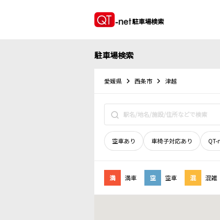
駐車場検索
駐車場検索
愛媛県
西条市
津越
空車あり
車椅子対応あり
QT-
満
満車
空
空車
混
混雑