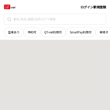
愛媛県
西条市
西田甲
地域選択で探す
ログイン
新規登録
空車あり
予約可
QT-net利用可
SmartPay利用可
車椅子