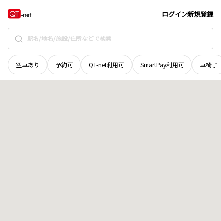
愛媛県
西条市
高田
地域選択で探す
ログイン
新規登録
空車あり
予約可
QT-net利用可
SmartPay利用可
車椅子