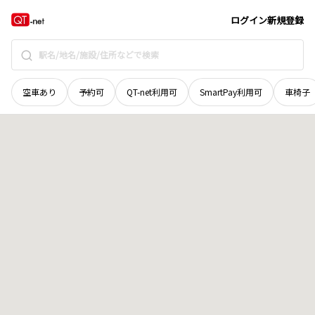
愛媛県
西条市
地域選択で探す
ログイン
新規登録
空車あり
予約可
QT-net利用可
SmartPay利用可
車椅子