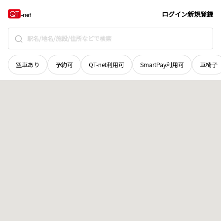
愛媛県
越智郡上島町
岩城
地域選択で探す
ログイン
新規登録
空車あり
予約可
QT-net利用可
SmartPay利用可
車椅子