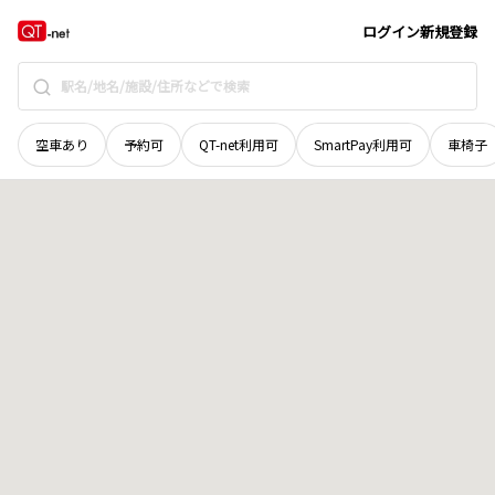
愛媛県
越智郡上島町
弓削下弓削
地域選択で探す
ログイン
新規登録
空車あり
予約可
QT-net利用可
SmartPay利用可
車椅子