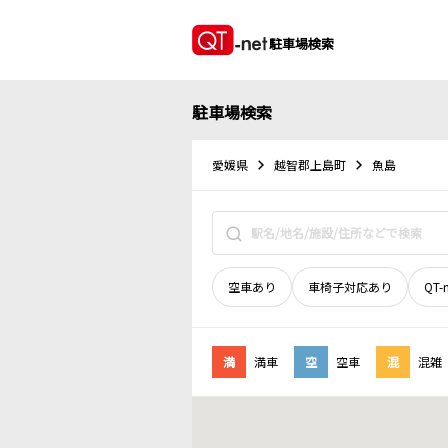
駐車場検索
駐車場検索
愛媛県
越智郡上島町
魚島
空車あり
車椅子対応あり
QT-
満
満車
空
空車
混
混雑