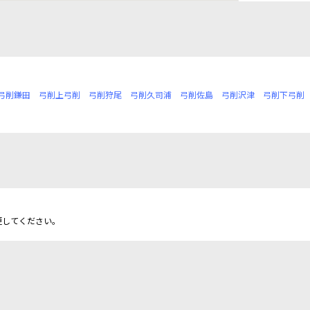
弓削鎌田
弓削上弓削
弓削狩尾
弓削久司浦
弓削佐島
弓削沢津
弓削下弓削
更してください。