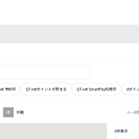
net 予約可
QT-netポイントが貯まる
QT-net SmartPay利用可
dポイ
不
不明
※一部
0件表示
1