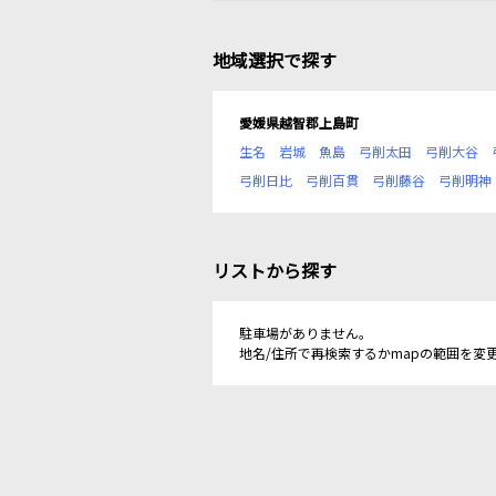
地域選択で探す
愛媛県越智郡上島町
生名
岩城
魚島
弓削太田
弓削大谷
弓削日比
弓削百貫
弓削藤谷
弓削明神
リストから探す
駐車場がありません。
地名/住所で再検索するかmapの範囲を変