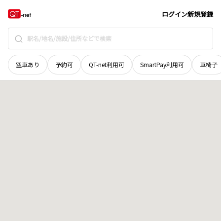
愛知県
愛知郡東郷町
春木台
地域選択で探す
ログイン
新規登録
空車あり
予約可
QT-net利用可
SmartPay利用可
車椅子