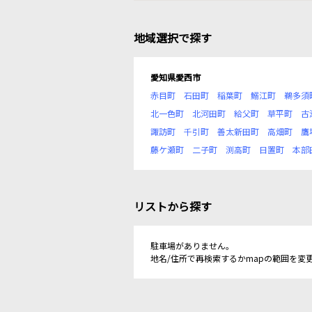
地域選択で探す
愛知県愛西市
赤目町
石田町
稲葉町
鰯江町
鵜多須
北一色町
北河田町
給父町
草平町
古
諏訪町
千引町
善太新田町
高畑町
鷹
藤ケ瀬町
二子町
渕高町
日置町
本部
リストから探す
駐車場がありません。
地名/住所で再検索するかmapの範囲を変