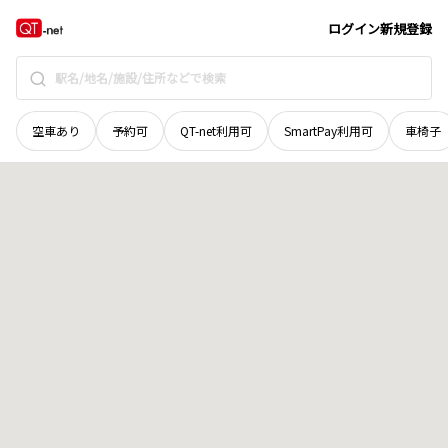
愛知県
愛西市
赤目町
地域選択で探す
ログイン
新規登録
空車あり
予約可
QT-net利用可
SmartPay利用可
車椅子