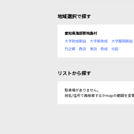
地域選択で探す
愛知県海部郡飛島村
大字政成新田
大字新政成
大字服岡新田
竹之郷
西浜
東浜
政成
元起
リストから探す
駐車場がありません。
地名/住所で再検索するかmapの範囲を変