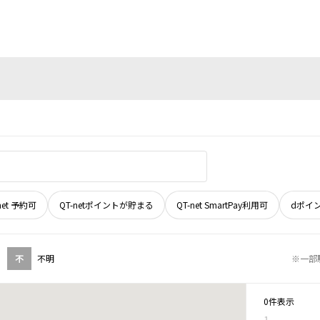
net 予約可
QT-netポイントが貯まる
QT-net SmartPay利用可
dポイ
不
不明
※一部
0件表示
1