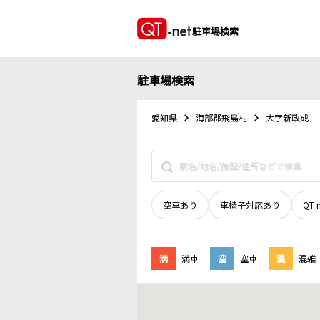
駐車場検索
駐車場検索
愛知県
海部郡飛島村
大字新政成
空車あり
車椅子対応あり
QT-
満
満車
空
空車
混
混雑