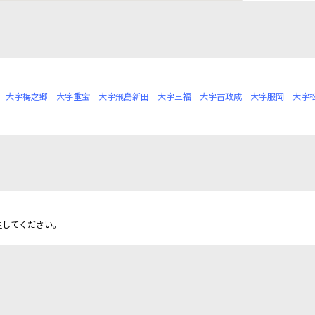
大字梅之郷
大字重宝
大字飛島新田
大字三福
大字古政成
大字服岡
大字
更してください。