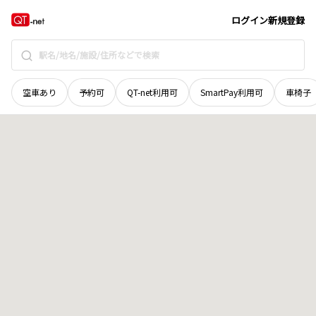
愛知県
海部郡飛島村
大字服岡
地域選択で探す
ログイン
新規登録
空車あり
予約可
QT-net利用可
SmartPay利用可
車椅子