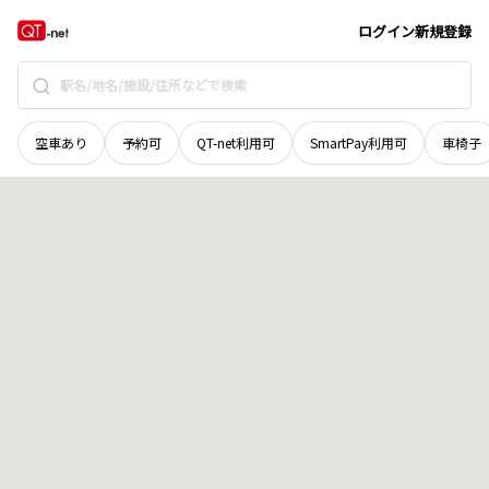
愛知県
海部郡飛島村
大字重宝
地域選択で探す
ログイン
新規登録
空車あり
予約可
QT-net利用可
SmartPay利用可
車椅子