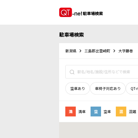
駐車場検索
駐車場検索
新潟県
三島郡出雲崎町
大字藤巻
空車あり
車椅子対応あり
QT-
満
満車
空
空車
混
混雑