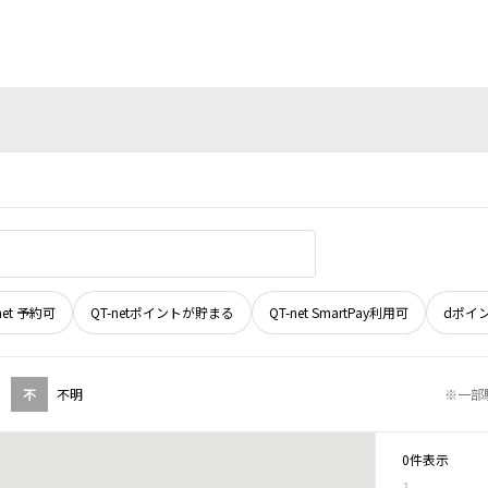
net 予約可
QT-netポイントが貯まる
QT-net SmartPay利用可
dポイ
不
不明
※一部
0件表示
1