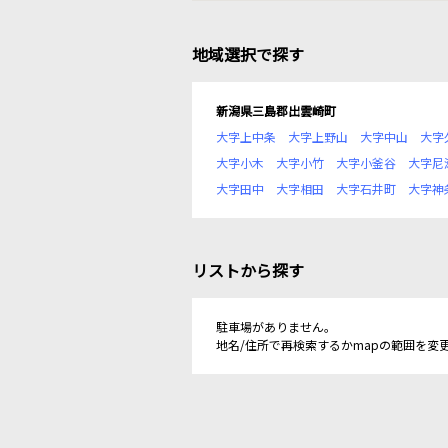
地域選択で探す
新潟県三島郡出雲崎町
大字上中条
大字上野山
大字中山
大字
大字小木
大字小竹
大字小釜谷
大字尼
大字田中
大字相田
大字石井町
大字神
リストから探す
駐車場がありません。
地名/住所で再検索するかmapの範囲を変