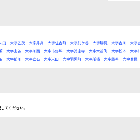
久田
大字乙茂
大字井鼻
大字住吉町
大字別ケ谷
大字勝見
大字吉川
大字
瀬
大字山谷
大字川西
大字市野坪
大字常楽寺
大字木折町
大字松本
大字
条
大字稲川
大字立石
大字米田
大字羽黒町
大字船橋
大字藤巻
大字豊橋
更してください。