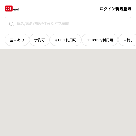
新潟県
三条市
由利
地域選択で探す
ログイン
新規登録
空車あり
予約可
QT-net利用可
SmartPay利用可
車椅子