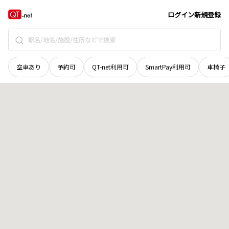
新潟県
三条市
鶴田
地域選択で探す
ログイン
新規登録
空車あり
予約可
QT-net利用可
SmartPay利用可
車椅子