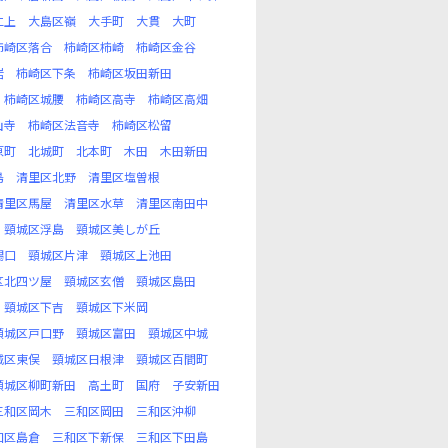
仁上
大島区嶺
大手町
大貫
大町
柿崎区落合
柿崎区柿崎
柿崎区金谷
岩
柿崎区下条
柿崎区坂田新田
柿崎区城腰
柿崎区高寺
柿崎区高畑
山寺
柿崎区法音寺
柿崎区松留
原町
北城町
北本町
木田
木田新田
島
清里区北野
清里区塩曽根
清里区馬屋
清里区水草
清里区南田中
頸城区浮島
頸城区美しが丘
潟口
頸城区片津
頸城区上池田
区北四ツ屋
頸城区玄僧
頸城区島田
頸城区下吉
頸城区下米岡
頸城区戸口野
頸城区富田
頸城区中城
城区東俣
頸城区日根津
頸城区百間町
頸城区柳町新田
高土町
国府
子安新田
三和区岡木
三和区岡田
三和区沖柳
和区島倉
三和区下新保
三和区下田島