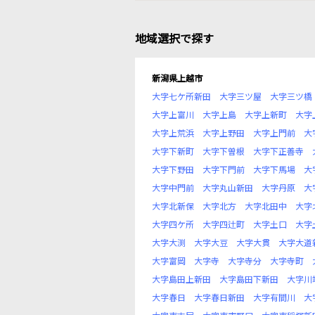
地域選択で探す
新潟県上越市
大字七ケ所新田
大字三ツ屋
大字三ツ橋
大字上富川
大字上島
大字上新町
大字
大字上荒浜
大字上野田
大字上門前
大
大字下新町
大字下曽根
大字下正善寺
大字下野田
大字下門前
大字下馬場
大
大字中門前
大字丸山新田
大字丹原
大
大字北新保
大字北方
大字北田中
大字
大字四ケ所
大字四辻町
大字土口
大字
大字大渕
大字大豆
大字大貫
大字大道
大字富岡
大字寺
大字寺分
大字寺町
大字島田上新田
大字島田下新田
大字川
大字春日
大字春日新田
大字有間川
大