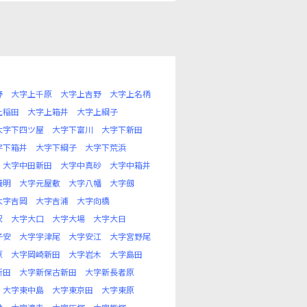
野
大字上千原
大字上吉野
大字上名柄
上稲田
大字上箱井
大字上綱子
大字下四ツ屋
大字下富川
大字下新田
字下箱井
大字下綱子
大字下荒浜
大字中田新田
大字中真砂
大字中箱井
儀明
大字元屋敷
大字八幡
大字劔
大字吉岡
大字吉浦
大字向橋
沢
大字大口
大字大場
大字大日
子安
大字宇津尾
大字安江
大字宮野尾
原
大字岡崎新田
大字岩木
大字島田
新田
大字新保古新田
大字新長者原
大字東中島
大字東京田
大字東原