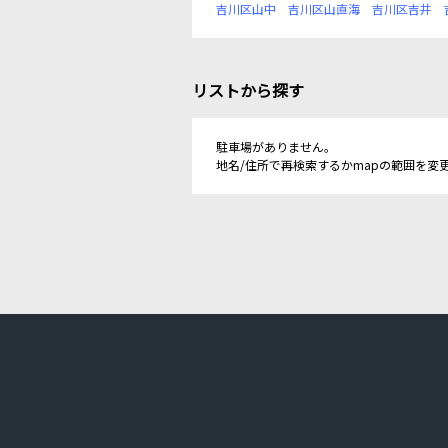
吉川区山中
吉川区山直海
吉川区吉井
リストから探す
駐車場がありません。
地名/住所で再検索するかmapの範囲を変