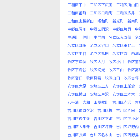
三和区下中
三和区下広田
三和区所山田
三和区番町
三和区日和町
三和区広井
三和区山腰新田
昭和町
新光町
新南町
中郷区岡川
中郷区岡沢
中郷区片貝
中
中通町
仲町
中門前
名立区赤野俣
名
名立区躰畑
名立区谷口
名立区田野上
名立区平谷
名立区丸田
名立区森
西城
牧区宇津俣
牧区大月
牧区小川
牧区落
牧区下湯谷
牧区切光
牧区平山
牧区高
牧区宮口
牧区柳島
牧区山口
牧区吉坪
安塚区大原
安塚区上方
安塚区上船倉
安塚区樽田
安塚区戸沢
安塚区二本木
八千浦
大和
山屋敷町
吉川区赤沢
吉
吉川区伯母ケ沢
吉川区梶
吉川区片田
吉川区後生寺
吉川区下町
吉川区下小沢
吉川区大乗寺
吉川区坪野
吉川区坪野内
吉川区長峰
吉川区名木山
吉川区西野島