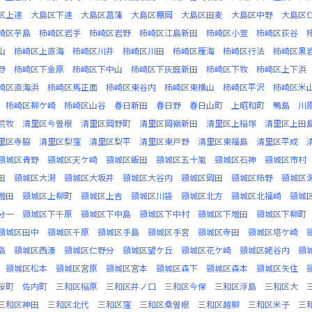
区上達
大島区下達
大島区菖蒲
大島区棚岡
大島区田麦
大島区中野
大島区
崎区芋島
柿崎区岩手
柿崎区岩野
柿崎区江島新田
柿崎区小萱
柿崎区荻谷
山
柿崎区上直海
柿崎区川井
柿崎区川田
柿崎区雁海
柿崎区行法
柿崎区黒
野
柿崎区下金原
柿崎区下中山
柿崎区下灰庭新田
柿崎区下牧
柿崎区上下浜
崎区直海浜
柿崎区馬正面
柿崎区東谷内
柿崎区東横山
柿崎区平沢
柿崎区米
柿崎区柳ケ崎
柿崎区山谷
春日新田
春日野
春日山町
上昭和町
鴨島
川
荒牧
清里区今曽根
清里区岡野町
清里区岡嶺新田
清里区上稲塚
清里区上田
里区寺脇
清里区梨窪
清里区梨平
清里区東戸野
清里区東福島
清里区平成
頸城区青野
頸城区天ケ崎
頸城区飯田
頸城区五十嵐
頸城区石神
頸城区市村
田
頸城区大潟
頸城区大坂井
頸城区大谷内
頸城区岡田
頸城区柿野
頸城区
増田
頸城区上柳町
頸城区上吉
頸城区川袋
頸城区北方
頸城区北福崎
頸城
分一
頸城区下千原
頸城区下中島
頸城区下中村
頸城区下増田
頸城区下柳町
頸城区田中
頸城区千原
頸城区手島
頸城区手宮
頸城区寺田
頸城区塔ケ崎
島
頸城区西湊
頸城区仁野分
頸城区望ケ丘
頸城区花ケ崎
頸城区姥谷内
頸
頸城区松本
頸城区宮原
頸城区宮本
頸城区森下
頸城区森本
頸城区矢住
桜町
佐内町
三和区稲原
三和区井ノ口
三和区今保
三和区浮島
三和区大
三和区神田
三和区北代
三和区窪
三和区桑曽根
三和区越柳
三和区米子
三