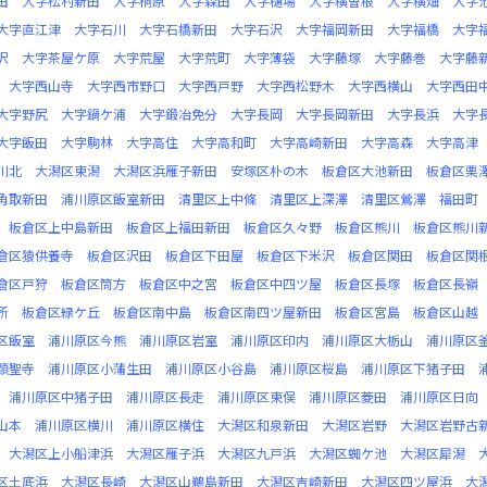
田
大字松村新田
大字桐原
大字森田
大字樋場
大字横曽根
大字横畑
大字
大字直江津
大字石川
大字石橋新田
大字石沢
大字福岡新田
大字福橋
大字
沢
大字茶屋ケ原
大字荒屋
大字荒町
大字薄袋
大字藤塚
大字藤巻
大字藤
大字西山寺
大字西市野口
大字西戸野
大字西松野木
大字西横山
大字西田
大字野尻
大字鍋ケ浦
大字鍛冶免分
大字長岡
大字長岡新田
大字長浜
大字
大字飯田
大字駒林
大字高住
大字高和町
大字高崎新田
大字高森
大字高津
川北
大潟区東潟
大潟区浜雁子新田
安塚区朴の木
板倉区大池新田
板倉区栗
角取新田
浦川原区飯室新田
清里区上中條
清里区上深澤
清里区鶯澤
福田町
板倉区上中島新田
板倉区上福田新田
板倉区久々野
板倉区熊川
板倉区熊川
倉区猿供養寺
板倉区沢田
板倉区下田屋
板倉区下米沢
板倉区関田
板倉区関
倉区戸狩
板倉区筒方
板倉区中之宮
板倉区中四ツ屋
板倉区長塚
板倉区長嶺
所
板倉区緑ケ丘
板倉区南中島
板倉区南四ツ屋新田
板倉区宮島
板倉区山越
区飯室
浦川原区今熊
浦川原区岩室
浦川原区印内
浦川原区大栃山
浦川原区
顕聖寺
浦川原区小蒲生田
浦川原区小谷島
浦川原区桜島
浦川原区下猪子田
浦川原区中猪子田
浦川原区長走
浦川原区東俣
浦川原区菱田
浦川原区日向
山本
浦川原区横川
浦川原区横住
大潟区和泉新田
大潟区岩野
大潟区岩野古
大潟区上小船津浜
大潟区雁子浜
大潟区九戸浜
大潟区蜘ケ池
大潟区犀潟
区土底浜
大潟区長崎
大潟区山鵜島新田
大潟区吉崎新田
大潟区四ツ屋浜
大