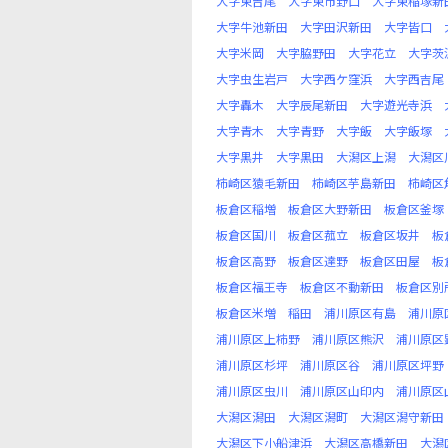
大字東吉尾
大字東市野口
大字東稲塚新
大字牛池新田
大字田沢新田
大字皆口
大字米岡
大字脇野田
大字花立
大字茨
大字虫生岩戸
大字西ケ窪浜
大字西吉尾
大字轟木
大字辰尾新田
大字遊光寺浜
大字青木
大字青野
大字飯
大字飯塚
大字黒井
大字黒田
大潟区上潟
大潟区
柿崎区猿毛新田
柿崎区芋島新田
柿崎区
板倉区稲増
板倉区大野新田
板倉区釜塚
板倉区国川
板倉区菰立
板倉区坂井
板
板倉区高野
板倉区達野
板倉区田屋
板
板倉区福王寺
板倉区不動新田
板倉区別
板倉区米増
稲田
浦川原区有島
浦川原
浦川原区上柿野
浦川原区熊沢
浦川原区
浦川原区杉坪
浦川原区谷
浦川原区坪野
浦川原区虫川
浦川原区山印内
浦川原区
大潟区潟田
大潟区潟町
大潟区潟守新田
大潟区下小船津浜
大潟区高橋新田
大潟