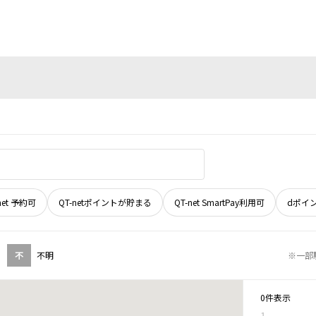
net 予約可
QT-netポイントが貯まる
QT-net SmartPay利用可
dポイ
不
不明
※一部
0件表示
1