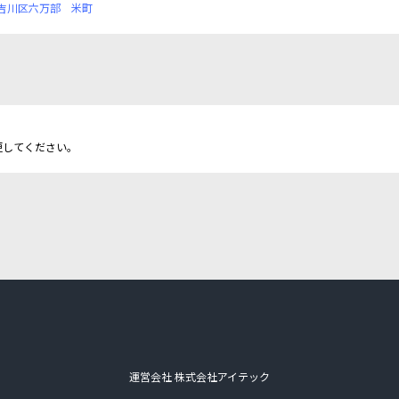
吉川区六万部
米町
更してください。
運営会社 株式会社アイテック