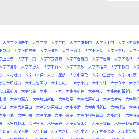
大字三ツ橋新田
大字三交
大字三田
大字三田新田
大字上中田
大字上五貫
上曽根
大字上正善寺
大字上池部
大字上湯谷
大字上源入
大字上真砂
大字
字上雲寺
大字下中田
大字下五貫野
大字下吉新田
大字下吉野
大字下名柄
大字下池部
大字下源入
大字下百々
大字下真砂
大字下稲塚
大字下稲田
大
字中々村新田
大字中ノ俣
大字中屋敷
大字中桑取
大字中正善寺
大字中田原
字五ケ所新田
大字五智国分
大字五野井
大字京田
大字今池
大字今泉
大字
北田屋新田
大字北谷
大字十二ノ木
大字南新保
大字南方
大字南田屋新田
土橋
大字地頭方
大字塚田新田
大字塩屋
大字塩屋新田
大字塩荷谷
大字増
新田
大字大道福田
大字天野原新田
大字夷浜
大字夷浜新田
大字妙油
大字
大字小池
大字小泉
大字小滝
大字小猿屋
大字小猿屋新田
大字居多
大字岡
端
大字市野江
大字平岡
大字後谷
大字愛宕国分
大字戸野目
大字戸野目古
字朝日
大字木島
大字木田
大字本新保
大字本道
大字本長者原
大字杉野袋