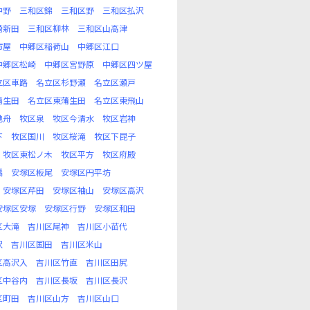
中野
三和区錦
三和区野
三和区払沢
崎新田
三和区柳林
三和区山高津
市屋
中郷区稲荷山
中郷区江口
中郷区松崎
中郷区宮野原
中郷区四ツ屋
立区車路
名立区杉野瀬
名立区瀬戸
蒲生田
名立区東蒲生田
名立区東飛山
池舟
牧区泉
牧区今清水
牧区岩神
下
牧区国川
牧区桜滝
牧区下昆子
牧区東松ノ木
牧区平方
牧区府殿
橋
安塚区板尾
安塚区円平坊
安塚区芹田
安塚区袖山
安塚区高沢
安塚区安塚
安塚区行野
安塚区和田
区大滝
吉川区尾神
吉川区小苗代
沢
吉川区国田
吉川区米山
区高沢入
吉川区竹直
吉川区田尻
区中谷内
吉川区長坂
吉川区長沢
区町田
吉川区山方
吉川区山口