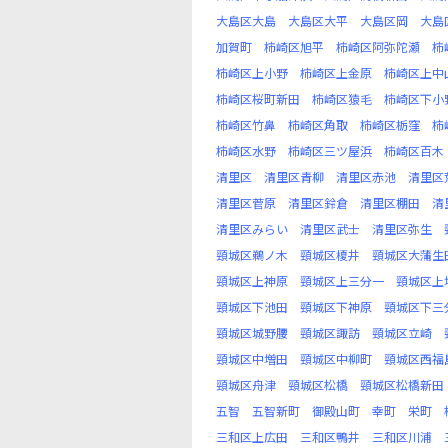
大島区大島
大島区大平
大島区岡
大島
加賀町
柿崎区旭平
柿崎区阿弥陀瀬
柿
柿崎区上小野
柿崎区上金原
柿崎区上中
柿崎区桜町新田
柿崎区猿毛
柿崎区下小
柿崎区竹鼻
柿崎区角取
柿崎区栃窪
柿
柿崎区水野
柿崎区三ツ屋浜
柿崎区百木
清里区
清里区青柳
清里区赤池
清里区
清里区菅原
清里区鈴倉
清里区棚田
清
清里区みらい
清里区武士
清里区弥生
頸城区鵜ノ木
頸城区榎井
頸城区大蒲生
頸城区上神原
頸城区上三分一
頸城区上
頸城区下池田
頸城区下神原
頸城区下三
頸城区城野腰
頸城区諏訪
頸城区立崎
頸城区中増田
頸城区中柳町
頸城区西福
頸城区舟津
頸城区松橋
頸城区松橋新田
五智
五智新町
御殿山町
幸町
栄町
三和区上広田
三和区鴨井
三和区川浦