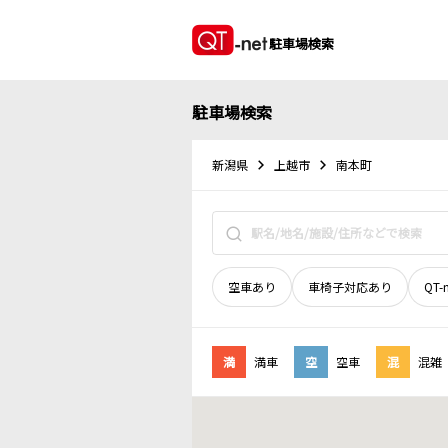
駐車場検索
駐車場検索
新潟県
上越市
南本町
空車あり
車椅子対応あり
QT-
満
満車
空
空車
混
混雑