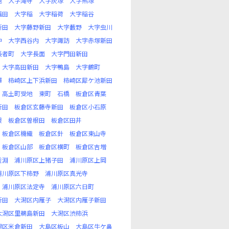
池
大字滝寺
大字灰塚
大字熊塚
福田
大字稲
大字稲荷
大字稲谷
新田
大字藤野新田
大字藪野
大字虫川
中
大字西谷内
大字諏訪
大字赤塚新田
長者町
大字長面
大字門田新田
大字高田新田
大字鴨島
大字鶴町
澤
柿崎区上下浜新田
柿崎区犀ケ池新田
高土町受地
東町
石橋
板倉区青葉
新田
板倉区玄藤寺新田
板倉区小石原
根
板倉区曽根田
板倉区田井
板倉区機織
板倉区針
板倉区東山寺
板倉区山部
板倉区横町
板倉区吉増
釜淵
浦川原区上猪子田
浦川原区上岡
浦川原区下柿野
浦川原区真光寺
浦川原区法定寺
浦川原区六日町
新田
大潟区内雁子
大潟区内雁子新田
大潟区里鵜島新田
大潟区渋柿浜
潟区米倉新田
大島区板山
大島区牛ケ鼻