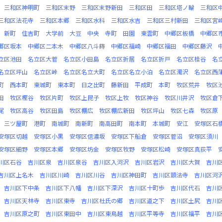
三和区神明町
三和区末野
三和区末野新田
三和区田
三和区塔ノ輪
三和区
三和区法花寺
三和区本郷
三和区水科
三和区水吉
三和区三村新田
三和区宮
新町
住吉町
大学前
大豆
中央
寺町
田園
東雲町
中郷区板橋
中郷区
郷区坂本
中郷区二本木
中郷区八斗蒔
中郷区福崎
中郷区福田
中郷区藤沢
立区池田
名立区大菅
名立区小田島
名立区折居
名立区折戸
名立区桂谷
名
名立区坪山
名立区峠
名立区名立大町
名立区名立小泊
名立区濁沢
名立区西
町
西本町
東城町
東本町
日之出町
藤新田
平成町
本町
牧区荒井
牧区
田
牧区樫谷
牧区片町
牧区上昆子
牧区上牧
牧区神谷
牧区川井沢
牧区倉
尾
牧区高谷
牧区田島
牧区棚広
牧区棚広新田
牧区坪山
牧区七森
牧区原
三ツ屋町
港町
南城町
南新町
南高田町
南本町
本城町
安江
安塚区石
安塚区切越
安塚区小黒
安塚区信濃坂
安塚区下船倉
安塚区菅沼
安塚区須川
安塚区細野
安塚区本郷
安塚区坊金
安塚区牧野
安塚区松崎
安塚区真荻平
川区石谷
吉川区泉
吉川区泉谷
吉川区入河沢
吉川区岩沢
吉川区大賀
吉川
吉川区上名木
吉川区川崎
吉川区川谷
吉川区神田町
吉川区顕法寺
吉川区河
吉川区下中条
吉川区下八幡
吉川区下深沢
吉川区十町歩
吉川区代石
吉川
吉川区天林寺
吉川区東寺
吉川区杜氏の郷
吉川区道之下
吉川区土尻
吉川
吉川区原之町
吉川区東田中
吉川区東鳥越
吉川区平等寺
吉川区福平
吉川