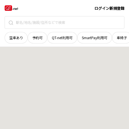
新潟県
上越市
吉川区下八幡
地域選択で探す
ログイン
新規登録
空車あり
予約可
QT-net利用可
SmartPay利用可
車椅子