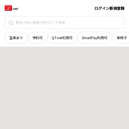
新潟県
上越市
吉川区石谷
地域選択で探す
ログイン
新規登録
空車あり
予約可
QT-net利用可
SmartPay利用可
車椅子