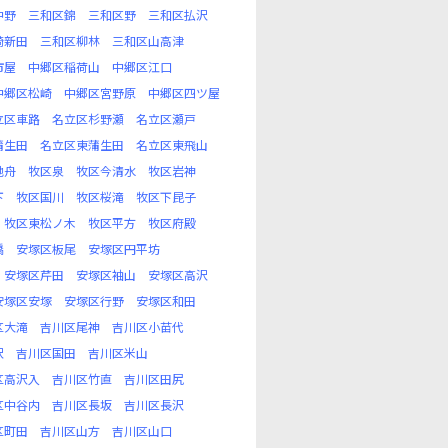
中野
三和区錦
三和区野
三和区払沢
崎新田
三和区柳林
三和区山高津
市屋
中郷区稲荷山
中郷区江口
中郷区松崎
中郷区宮野原
中郷区四ツ屋
立区車路
名立区杉野瀬
名立区瀬戸
蒲生田
名立区東蒲生田
名立区東飛山
池舟
牧区泉
牧区今清水
牧区岩神
下
牧区国川
牧区桜滝
牧区下昆子
牧区東松ノ木
牧区平方
牧区府殿
橋
安塚区板尾
安塚区円平坊
安塚区芹田
安塚区袖山
安塚区高沢
安塚区安塚
安塚区行野
安塚区和田
区大滝
吉川区尾神
吉川区小苗代
沢
吉川区国田
吉川区米山
区高沢入
吉川区竹直
吉川区田尻
区中谷内
吉川区長坂
吉川区長沢
区町田
吉川区山方
吉川区山口