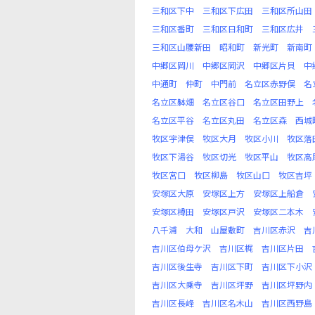
三和区下中
三和区下広田
三和区所山田
三和区番町
三和区日和町
三和区広井
三和区山腰新田
昭和町
新光町
新南町
中郷区岡川
中郷区岡沢
中郷区片貝
中
中通町
仲町
中門前
名立区赤野俣
名
名立区躰畑
名立区谷口
名立区田野上
名立区平谷
名立区丸田
名立区森
西城
牧区宇津俣
牧区大月
牧区小川
牧区落
牧区下湯谷
牧区切光
牧区平山
牧区高
牧区宮口
牧区柳島
牧区山口
牧区吉坪
安塚区大原
安塚区上方
安塚区上船倉
安塚区樽田
安塚区戸沢
安塚区二本木
八千浦
大和
山屋敷町
吉川区赤沢
吉
吉川区伯母ケ沢
吉川区梶
吉川区片田
吉川区後生寺
吉川区下町
吉川区下小沢
吉川区大乗寺
吉川区坪野
吉川区坪野内
吉川区長峰
吉川区名木山
吉川区西野島