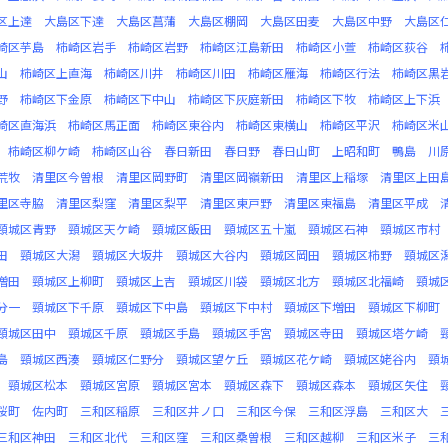
区上達
大島区下達
大島区菖蒲
大島区棚岡
大島区田麦
大島区中野
大島区
崎区芋島
柿崎区岩手
柿崎区岩野
柿崎区江島新田
柿崎区小萱
柿崎区荻谷
山
柿崎区上直海
柿崎区川井
柿崎区川田
柿崎区雁海
柿崎区行法
柿崎区黒
野
柿崎区下金原
柿崎区下中山
柿崎区下灰庭新田
柿崎区下牧
柿崎区上下浜
崎区直海浜
柿崎区馬正面
柿崎区東谷内
柿崎区東横山
柿崎区平沢
柿崎区米
柿崎区柳ケ崎
柿崎区山谷
春日新田
春日野
春日山町
上昭和町
鴨島
川
荒牧
清里区今曽根
清里区岡野町
清里区岡嶺新田
清里区上稲塚
清里区上田
里区寺脇
清里区梨窪
清里区梨平
清里区東戸野
清里区東福島
清里区平成
頸城区青野
頸城区天ケ崎
頸城区飯田
頸城区五十嵐
頸城区石神
頸城区市村
田
頸城区大潟
頸城区大坂井
頸城区大谷内
頸城区岡田
頸城区柿野
頸城区
増田
頸城区上柳町
頸城区上吉
頸城区川袋
頸城区北方
頸城区北福崎
頸城
分一
頸城区下千原
頸城区下中島
頸城区下中村
頸城区下増田
頸城区下柳町
頸城区田中
頸城区千原
頸城区手島
頸城区手宮
頸城区寺田
頸城区塔ケ崎
島
頸城区西湊
頸城区仁野分
頸城区望ケ丘
頸城区花ケ崎
頸城区姥谷内
頸
頸城区松本
頸城区宮原
頸城区宮本
頸城区森下
頸城区森本
頸城区矢住
桜町
佐内町
三和区稲原
三和区井ノ口
三和区今保
三和区浮島
三和区大
三和区神田
三和区北代
三和区窪
三和区桑曽根
三和区越柳
三和区米子
三