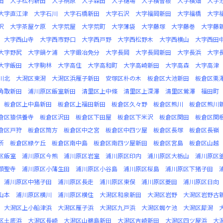
田
大字松村新田
大字桐原
大字森田
大字樋場
大字横曽根
大字横畑
大字
大字直江津
大字石川
大字石橋新田
大字石沢
大字福岡新田
大字福橋
大字
沢
大字茶屋ケ原
大字荒屋
大字荒町
大字薄袋
大字藤塚
大字藤巻
大字藤
大字西山寺
大字西市野口
大字西戸野
大字西松野木
大字西横山
大字西田
大字野尻
大字鍋ケ浦
大字鍛冶免分
大字長岡
大字長岡新田
大字長浜
大字
大字飯田
大字駒林
大字高住
大字高和町
大字高崎新田
大字高森
大字高津
川北
大潟区東潟
大潟区浜雁子新田
安塚区朴の木
板倉区大池新田
板倉区栗
角取新田
浦川原区飯室新田
清里区上中條
清里区上深澤
清里区鶯澤
福田町
板倉区上中島新田
板倉区上福田新田
板倉区久々野
板倉区熊川
板倉区熊川
倉区猿供養寺
板倉区沢田
板倉区下田屋
板倉区下米沢
板倉区関田
板倉区関
倉区戸狩
板倉区筒方
板倉区中之宮
板倉区中四ツ屋
板倉区長塚
板倉区長嶺
所
板倉区緑ケ丘
板倉区南中島
板倉区南四ツ屋新田
板倉区宮島
板倉区山越
区飯室
浦川原区今熊
浦川原区岩室
浦川原区印内
浦川原区大栃山
浦川原区
顕聖寺
浦川原区小蒲生田
浦川原区小谷島
浦川原区桜島
浦川原区下猪子田
浦川原区中猪子田
浦川原区長走
浦川原区東俣
浦川原区菱田
浦川原区日向
山本
浦川原区横川
浦川原区横住
大潟区和泉新田
大潟区岩野
大潟区岩野古
大潟区上小船津浜
大潟区雁子浜
大潟区九戸浜
大潟区蜘ケ池
大潟区犀潟
区土底浜
大潟区長崎
大潟区山鵜島新田
大潟区吉崎新田
大潟区四ツ屋浜
大