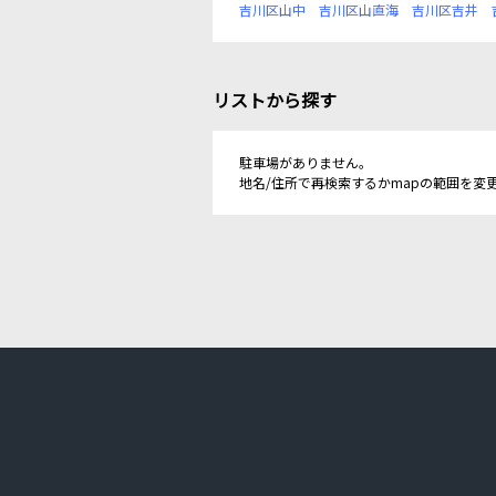
吉川区山中
吉川区山直海
吉川区吉井
リストから探す
駐車場がありません。
地名/住所で再検索するかmapの範囲を変