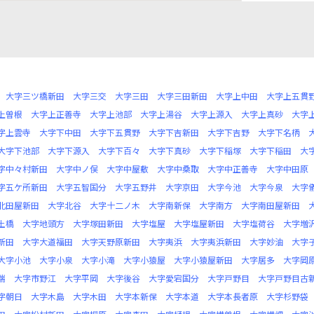
大字三ツ橋新田
大字三交
大字三田
大字三田新田
大字上中田
大字上五貫
上曽根
大字上正善寺
大字上池部
大字上湯谷
大字上源入
大字上真砂
大字
字上雲寺
大字下中田
大字下五貫野
大字下吉新田
大字下吉野
大字下名柄
大字下池部
大字下源入
大字下百々
大字下真砂
大字下稲塚
大字下稲田
大
字中々村新田
大字中ノ俣
大字中屋敷
大字中桑取
大字中正善寺
大字中田原
字五ケ所新田
大字五智国分
大字五野井
大字京田
大字今池
大字今泉
大字
北田屋新田
大字北谷
大字十二ノ木
大字南新保
大字南方
大字南田屋新田
土橋
大字地頭方
大字塚田新田
大字塩屋
大字塩屋新田
大字塩荷谷
大字増
新田
大字大道福田
大字天野原新田
大字夷浜
大字夷浜新田
大字妙油
大字
大字小池
大字小泉
大字小滝
大字小猿屋
大字小猿屋新田
大字居多
大字岡
端
大字市野江
大字平岡
大字後谷
大字愛宕国分
大字戸野目
大字戸野目古
字朝日
大字木島
大字木田
大字本新保
大字本道
大字本長者原
大字杉野袋