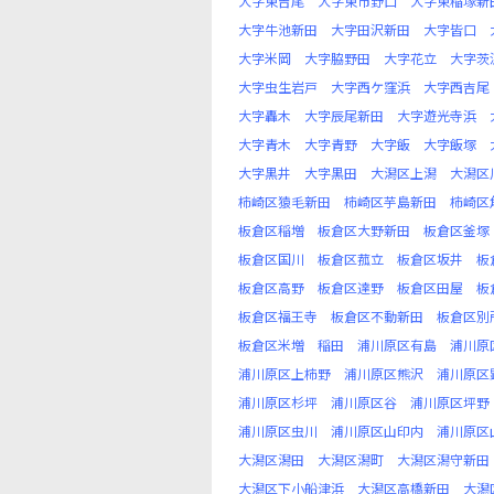
大字東吉尾
大字東市野口
大字東稲塚新
大字牛池新田
大字田沢新田
大字皆口
大字米岡
大字脇野田
大字花立
大字茨
大字虫生岩戸
大字西ケ窪浜
大字西吉尾
大字轟木
大字辰尾新田
大字遊光寺浜
大字青木
大字青野
大字飯
大字飯塚
大字黒井
大字黒田
大潟区上潟
大潟区
柿崎区猿毛新田
柿崎区芋島新田
柿崎区
板倉区稲増
板倉区大野新田
板倉区釜塚
板倉区国川
板倉区菰立
板倉区坂井
板
板倉区高野
板倉区達野
板倉区田屋
板
板倉区福王寺
板倉区不動新田
板倉区別
板倉区米増
稲田
浦川原区有島
浦川原
浦川原区上柿野
浦川原区熊沢
浦川原区
浦川原区杉坪
浦川原区谷
浦川原区坪野
浦川原区虫川
浦川原区山印内
浦川原区
大潟区潟田
大潟区潟町
大潟区潟守新田
大潟区下小船津浜
大潟区高橋新田
大潟