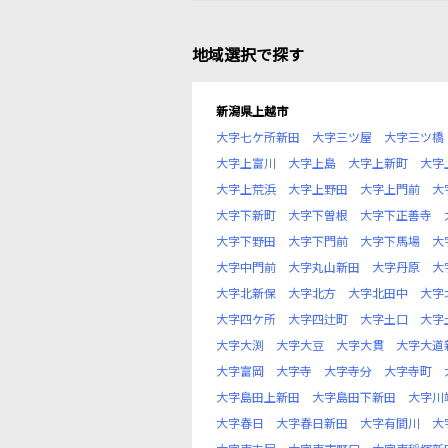
地域選択で探す
新潟県上越市
大字七ケ所新田
大字三ツ屋
大字三ツ橋
大字上富川
大字上島
大字上新町
大字
大字上荒浜
大字上野田
大字上門前
大
大字下新町
大字下曽根
大字下正善寺
大字下野田
大字下門前
大字下馬場
大
大字中門前
大字丸山新田
大字丹原
大
大字北新保
大字北方
大字北田中
大字
大字四ケ所
大字四辻町
大字土口
大字
大字大渕
大字大豆
大字大貫
大字大道
大字富岡
大字寺
大字寺分
大字寺町
大字島田上新田
大字島田下新田
大字川
大字春日
大字春日新田
大字有間川
大