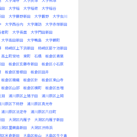
池
大字滝寺
大字灰塚
大字熊塚
福田
大字稲
大字稲荷
大字稲谷
新田
大字藤野新田
大字藪野
大字虫川
中
大字西谷内
大字諏訪
大字赤塚新田
長者町
大字長面
大字門田新田
大字高田新田
大字鴨島
大字鶴町
澤
柿崎区上下浜新田
柿崎区犀ケ池新田
高土町受地
東町
石橋
板倉区青葉
新田
板倉区玄藤寺新田
板倉区小石原
根
板倉区曽根田
板倉区田井
板倉区機織
板倉区針
板倉区東山寺
板倉区山部
板倉区横町
板倉区吉増
釜淵
浦川原区上猪子田
浦川原区上岡
浦川原区下柿野
浦川原区真光寺
浦川原区法定寺
浦川原区六日町
新田
大潟区内雁子
大潟区内雁子新田
大潟区里鵜島新田
大潟区渋柿浜
潟区米倉新田
大島区板山
大島区牛ケ鼻