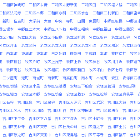
三和区神明町
三和区末野
三和区末野新田
三和区田
三和区塔ノ輪
三和区
三和区法花寺
三和区本郷
三和区水科
三和区水吉
三和区三村新田
三和区宮
新町
住吉町
大学前
大豆
中央
寺町
田園
東雲町
中郷区板橋
中郷区
郷区坂本
中郷区二本木
中郷区八斗蒔
中郷区福崎
中郷区福田
中郷区藤沢
立区池田
名立区大菅
名立区小田島
名立区折居
名立区折戸
名立区桂谷
名
名立区坪山
名立区峠
名立区名立大町
名立区名立小泊
名立区濁沢
名立区西
町
西本町
東城町
東本町
日之出町
藤新田
平成町
本町
牧区荒井
牧区
田
牧区樫谷
牧区片町
牧区上昆子
牧区上牧
牧区神谷
牧区川井沢
牧区倉
尾
牧区高谷
牧区田島
牧区棚広
牧区棚広新田
牧区坪山
牧区七森
牧区原
三ツ屋町
港町
南城町
南新町
南高田町
南本町
本城町
安江
安塚区石
安塚区切越
安塚区小黒
安塚区信濃坂
安塚区下船倉
安塚区菅沼
安塚区須川
安塚区細野
安塚区本郷
安塚区坊金
安塚区牧野
安塚区松崎
安塚区真荻平
川区石谷
吉川区泉
吉川区泉谷
吉川区入河沢
吉川区岩沢
吉川区大賀
吉川
吉川区上名木
吉川区川崎
吉川区川谷
吉川区神田町
吉川区顕法寺
吉川区河
吉川区下中条
吉川区下八幡
吉川区下深沢
吉川区十町歩
吉川区代石
吉川
吉川区天林寺
吉川区東寺
吉川区杜氏の郷
吉川区道之下
吉川区土尻
吉川
吉川区原之町
吉川区東田中
吉川区東鳥越
吉川区平等寺
吉川区福平
吉川