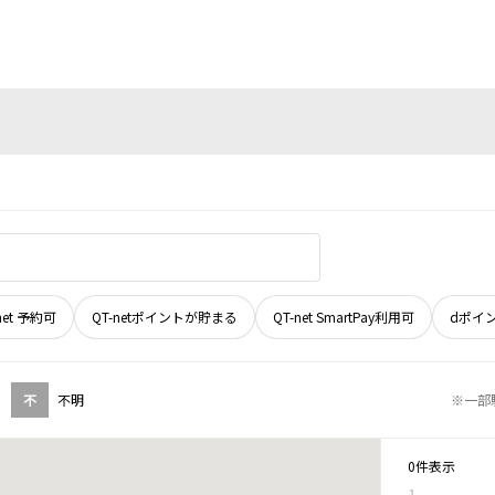
net 予約可
QT-netポイントが貯まる
QT-net SmartPay利用可
dポイ
不
不明
※一部
0件表示
1