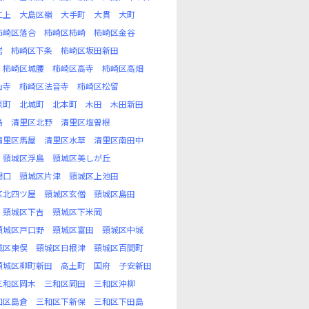
仁上
大島区嶺
大手町
大貫
大町
柿崎区落合
柿崎区柿崎
柿崎区金谷
岩
柿崎区下条
柿崎区坂田新田
柿崎区城腰
柿崎区高寺
柿崎区高畑
山寺
柿崎区法音寺
柿崎区松留
原町
北城町
北本町
木田
木田新田
島
清里区北野
清里区塩曽根
清里区馬屋
清里区水草
清里区南田中
頸城区浮島
頸城区美しが丘
潟口
頸城区片津
頸城区上池田
区北四ツ屋
頸城区玄僧
頸城区島田
頸城区下吉
頸城区下米岡
頸城区戸口野
頸城区富田
頸城区中城
城区東俣
頸城区日根津
頸城区百間町
頸城区柳町新田
高土町
国府
子安新田
三和区岡木
三和区岡田
三和区沖柳
和区島倉
三和区下新保
三和区下田島