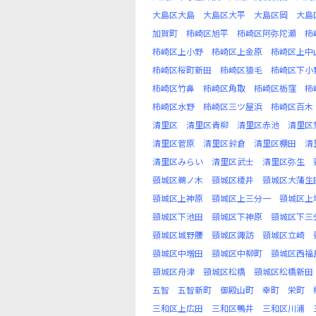
大島区大島
大島区大平
大島区岡
大島
加賀町
柿崎区旭平
柿崎区阿弥陀瀬
柿
柿崎区上小野
柿崎区上金原
柿崎区上中
柿崎区桜町新田
柿崎区猿毛
柿崎区下小
柿崎区竹鼻
柿崎区角取
柿崎区栃窪
柿
柿崎区水野
柿崎区三ツ屋浜
柿崎区百木
清里区
清里区青柳
清里区赤池
清里区
清里区菅原
清里区鈴倉
清里区棚田
清
清里区みらい
清里区武士
清里区弥生
頸城区鵜ノ木
頸城区榎井
頸城区大蒲生
頸城区上神原
頸城区上三分一
頸城区上
頸城区下池田
頸城区下神原
頸城区下三
頸城区城野腰
頸城区諏訪
頸城区立崎
頸城区中増田
頸城区中柳町
頸城区西福
頸城区舟津
頸城区松橋
頸城区松橋新田
五智
五智新町
御殿山町
幸町
栄町
三和区上広田
三和区鴨井
三和区川浦