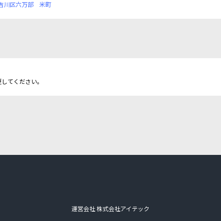
吉川区六万部
米町
更してください。
運営会社 株式会社アイテック