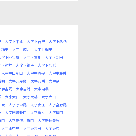
野
大字上千原
大字上吉野
大字上名柄
上稲田
大字上箱井
大字上綱子
大字下四ツ屋
大字下富川
大字下新田
字下箱井
大字下綱子
大字下荒浜
大字中田新田
大字中真砂
大字中箱井
儀明
大字元屋敷
大字八幡
大字劔
大字吉岡
大字吉浦
大字向橋
沢
大字大口
大字大場
大字大日
子安
大字宇津尾
大字安江
大字宮野尾
原
大字岡崎新田
大字岩木
大字島田
新田
大字新保古新田
大字新長者原
大字東中島
大字東京田
大字東原