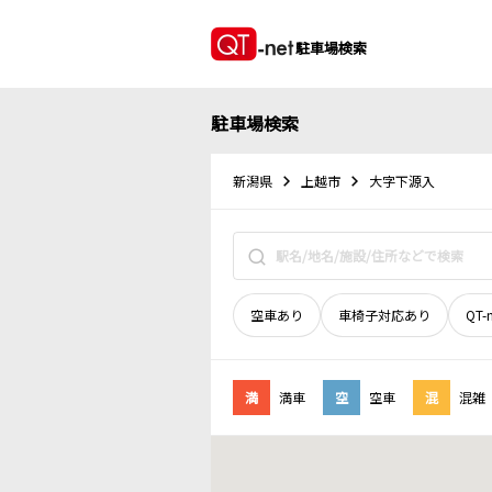
駐車場検索
駐車場検索
新潟県
上越市
大字下源入
空車あり
車椅子対応あり
QT-
満
満車
空
空車
混
混雑