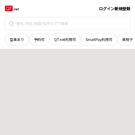
新潟県
上越市
大字下綱子
地域選択で探す
ログイン
新規登録
空車あり
予約可
QT-net利用可
SmartPay利用可
車椅子