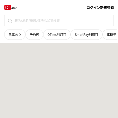
新潟県
上越市
大字東京田
地域選択で探す
ログイン
新規登録
空車あり
予約可
QT-net利用可
SmartPay利用可
車椅子