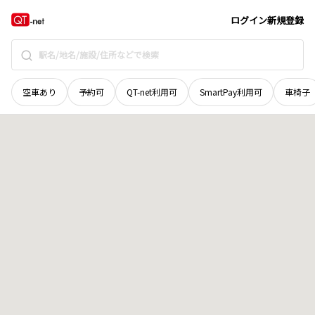
新潟県
上越市
大字西戸野
地域選択で探す
ログイン
新規登録
空車あり
予約可
QT-net利用可
SmartPay利用可
車椅子