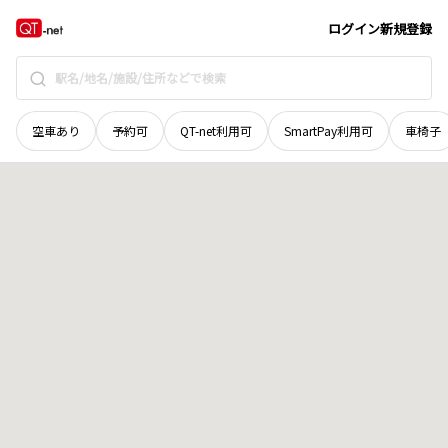
新潟県
上越市
頸城区下吉
地域選択で探す
ログイン
新規登録
空車あり
予約可
QT-net利用可
SmartPay利用可
車椅子