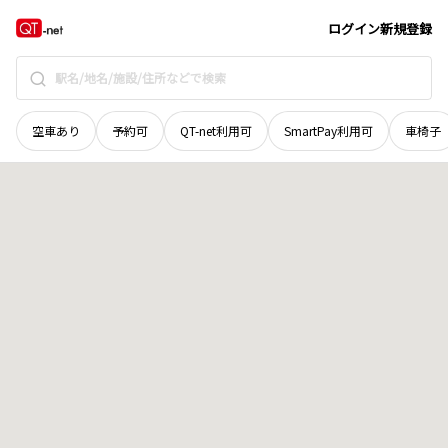
新潟県
上越市
頸城区松橋新田
地域選択で探す
ログイン
新規登録
空車あり
予約可
QT-net利用可
SmartPay利用可
車椅子