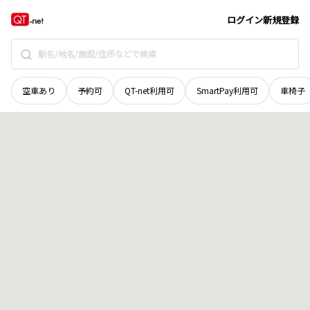
新潟県
五泉市
馬場町
地域選択で探す
ログイン
新規登録
空車あり
予約可
QT-net利用可
SmartPay利用可
車椅子