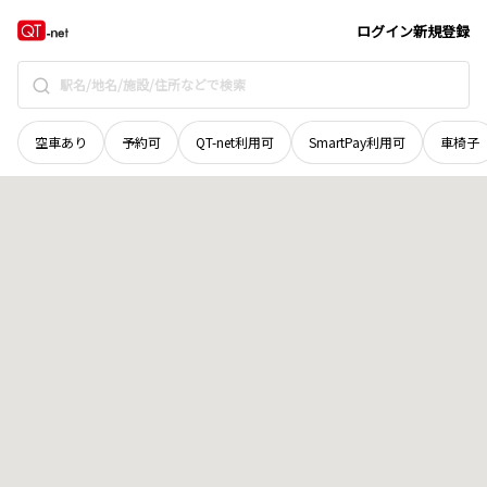
新潟県
五泉市
高山
地域選択で探す
ログイン
新規登録
空車あり
予約可
QT-net利用可
SmartPay利用可
車椅子