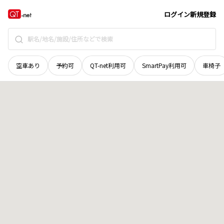
新潟県
佐渡市
相川上寺町
地域選択で探す
ログイン
新規登録
空車あり
予約可
QT-net利用可
SmartPay利用可
車椅子