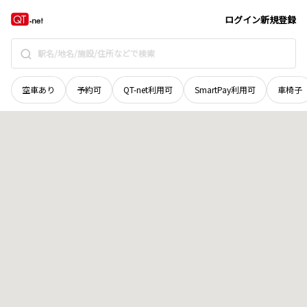
新潟県
十日町市
中条丙
地域選択で探す
ログイン
新規登録
空車あり
予約可
QT-net利用可
SmartPay利用可
車椅子