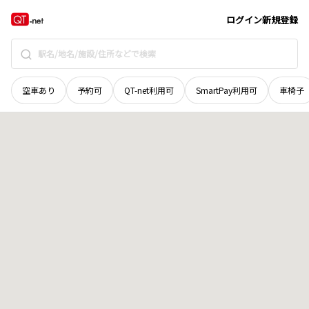
新潟県
十日町市
伊達丙
地域選択で探す
ログイン
新規登録
空車あり
予約可
QT-net利用可
SmartPay利用可
車椅子