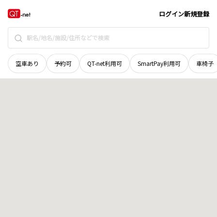
新潟県
十日町市
寅乙
地域選択で探す
ログイン
新規登録
空車あり
予約可
QT-net利用可
SmartPay利用可
車椅子