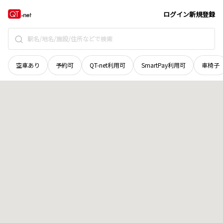
新潟県
十日町市
小泉
地域選択で探す
ログイン
新規登録
空車あり
予約可
QT-net利用可
SmartPay利用可
車椅子