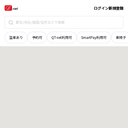
新潟県
十日町市
明石町
地域選択で探す
ログイン
新規登録
空車あり
予約可
QT-net利用可
SmartPay利用可
車椅子