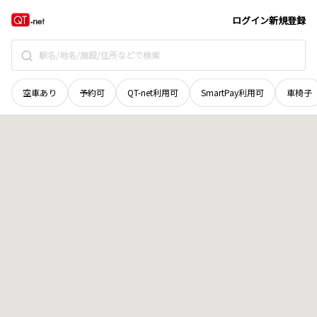
新潟県
十日町市
清田山
地域選択で探す
ログイン
新規登録
空車あり
予約可
QT-net利用可
SmartPay利用可
車椅子