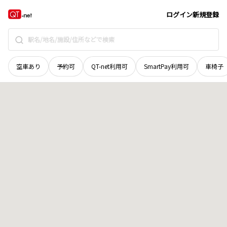
新潟県
十日町市
真田丁
地域選択で探す
ログイン
新規登録
空車あり
予約可
QT-net利用可
SmartPay利用可
車椅子