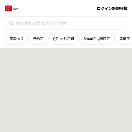
新潟県
十日町市
野口
地域選択で探す
ログイン
新規登録
空車あり
予約可
QT-net利用可
SmartPay利用可
車椅子