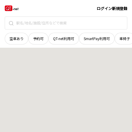
新潟県
南魚沼市
三郎丸
地域選択で探す
ログイン
新規登録
空車あり
予約可
QT-net利用可
SmartPay利用可
車椅子