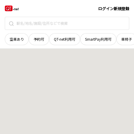
新潟県
南魚沼市
四十日
地域選択で探す
ログイン
新規登録
空車あり
予約可
QT-net利用可
SmartPay利用可
車椅子